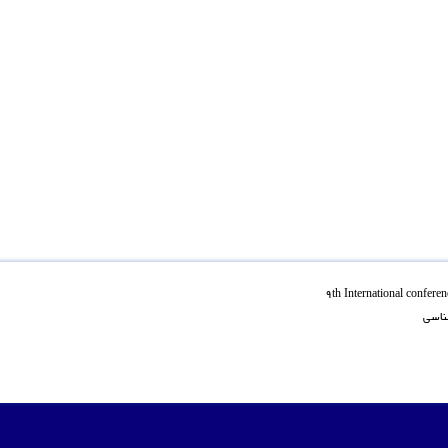
9th International confere
شناسی